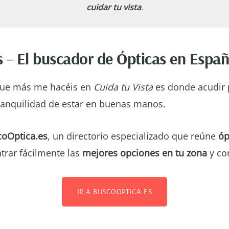
cuidar tu vista
.
s
–
El buscador de Ópticas en Espa
que más me hacéis en
Cuida tu Vista
es donde acudir p
ranquilidad de estar en buenas manos.
oOptica.es
, un directorio especializado que reúne
óp
trar fácilmente las
mejores opciones en tu zona
y co
IR A BUSCOOPTICA.ES