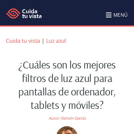
Saltar
Saltar
al
al
MENÚ
contenido
pie
Cuida
Blog
principal
de
tu
de
Cuida tu vista
|
Luz azul
página
Salud
vista
Visual
¿Cuáles son los mejores
Cuida
filtros de luz azul para
tu
pantallas de ordenador,
vista
por
tablets y móviles?
Ramón
García
Autor:
Ramón García