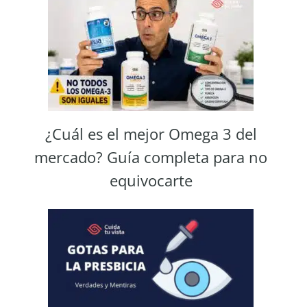
completa
para
no
equivocar
¿Cuál es el mejor Omega 3 del
mercado? Guía completa para no
equivocarte