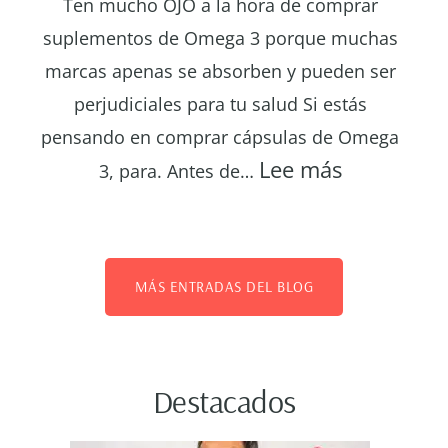
Ten mucho OJO a la hora de comprar
suplementos de Omega 3 porque muchas
marcas apenas se absorben y pueden ser
perjudiciales para tu salud Si estás
pensando en comprar cápsulas de Omega
:
Lee más
3, para. Antes de…
¿Cuál
es
el
mejor
MÁS ENTRADAS DEL BLOG
Omega
3
del
Destacados
mercado?
Guía