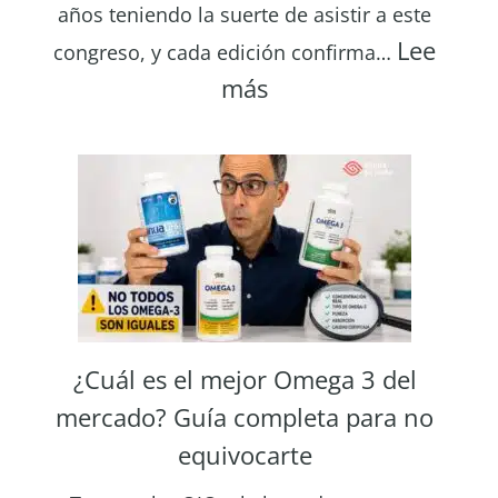
años teniendo la suerte de asistir a este
tu
Lee
congreso, y cada edición confirma…
vista
:
más
CIOCV
2026:
el
congreso
que
enamora
¿Cuál es el mejor Omega 3 del
mercado? Guía completa para no
equivocarte