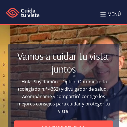
Saltar
Saltar
al
al
MENÚ
contenido
pie
Cuida
Blog
principal
de
tu
de
página
Salud
vista
Vamos a cuidar tu vista,
Visual
juntos
Cuida
tu
¡Hola! Soy Ramón – Óptico-Optometrista
vista
(colegiado n.º 4352) y divulgador de salud.
por
Acompáñame y compartiré contigo los
Ramón
mejores consejos para cuidar y proteger tu
vista
García