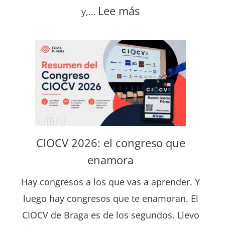
:
Lee más
y,…
Eclipse
solar
12
de
agosto
de
2026:
dónde
CIOCV 2026: el congreso que
y
enamora
cómo
verlo
Hay congresos a los que vas a aprender. Y
sin
luego hay congresos que te enamoran. El
riesgo
CIOCV de Braga es de los segundos. Llevo
para