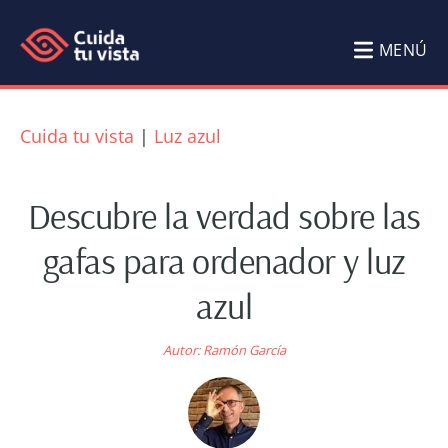
Saltar
Saltar
al
al
MENÚ
contenido
pie
Cuida
Blog
principal
de
tu
de
Cuida tu vista
|
Luz azul
página
Salud
vista
Visual
Descubre la verdad sobre las
Cuida
gafas para ordenador y luz
tu
azul
vista
por
Autor:
Ramón García
Ramón
García