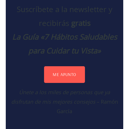
Suscríbete a la newsletter y
recibirás
gratis
La Guía «7 Hábitos Saludables
para Cuidar tu Vista»
ME APUNTO
Únete a los miles de personas que ya
disfrutan de mis mejores consejos
– Ramón
García