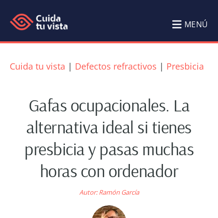
Saltar
Saltar
al
al
MENÚ
contenido
pie
Cuida
Blog
principal
de
tu
de
Cuida tu vista
|
Defectos refractivos
|
Presbicia
página
Salud
vista
Visual
Gafas ocupacionales. La
Cuida
alternativa ideal si tienes
tu
presbicia y pasas muchas
vista
por
horas con ordenador
Ramón
García
Autor:
Ramón García