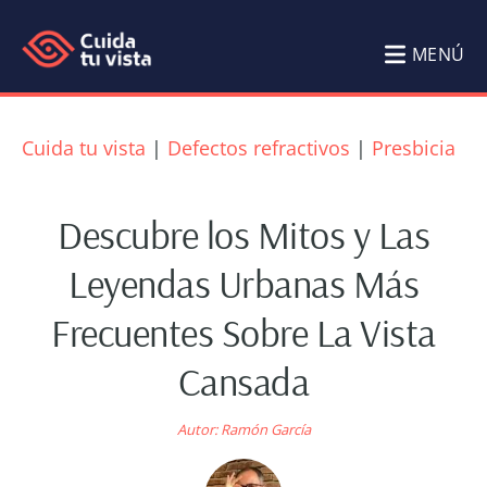
Saltar
Saltar
al
al
MENÚ
contenido
pie
Cuida
Blog
principal
de
tu
de
Cuida tu vista
|
Defectos refractivos
|
Presbicia
página
Salud
vista
Visual
Descubre los Mitos y Las
Cuida
Leyendas Urbanas Más
tu
Frecuentes Sobre La Vista
vista
por
Cansada
Ramón
García
Autor:
Ramón García