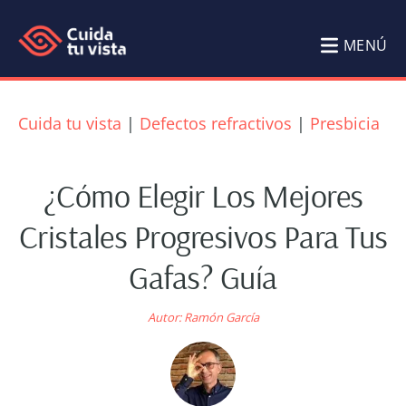
Saltar
Saltar
al
al
MENÚ
contenido
pie
Cuida
Blog
principal
de
tu
de
Cuida tu vista
|
Defectos refractivos
|
Presbicia
página
Salud
vista
Visual
¿Cómo Elegir Los Mejores
Cuida
Cristales Progresivos Para Tus
tu
Gafas? Guía
vista
por
Autor:
Ramón García
Ramón
García