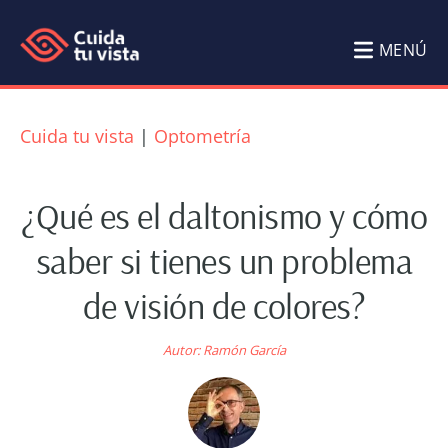
Saltar
Saltar
al
al
MENÚ
contenido
pie
Cuida
Blog
principal
de
tu
de
Cuida tu vista
|
Optometría
página
Salud
vista
Visual
¿Qué es el daltonismo y cómo
Cuida
saber si tienes un problema
tu
de visión de colores?
vista
por
Autor:
Ramón García
Ramón
García