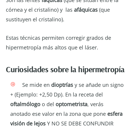
Son las lentes
fáquicas
(que se sitúan entre la
córnea y el cristalino) y las
afáquicas
(que
sustituyen el cristalino).
Estas técnicas permiten corregir grados de
hipermetropía más altos que el láser.
Curiosidades sobre la hipermetropía
Se mide en
dioptrías
y se añade un signo
+ (Ejemplo: +2,50 Dp). En la receta del
oftalmólogo
o del
optometrista
, verás
anotado ese valor en la zona que pone
esfera
visión de lejos
Y NO SE DEBE CONFUNDIR