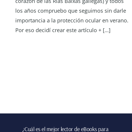
corazón de las Rías Baixas gallegas) y todos
los años compruebo que seguimos sin darle
importancia a la protección ocular en verano.
Por eso decidí crear este artículo + […]
Footer
¿Cuál es el mejor lector de eBooks para