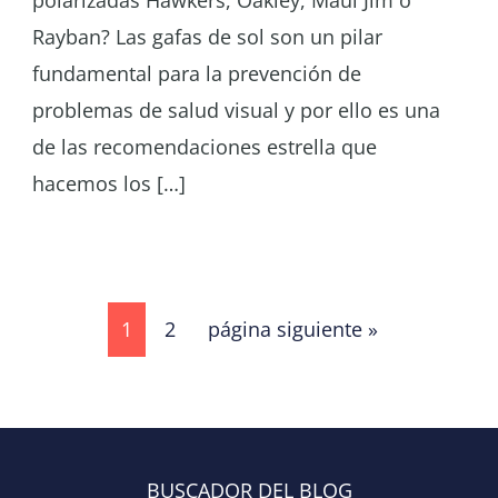
Rayban? Las gafas de sol son un pilar
fundamental para la prevención de
problemas de salud visual y por ello es una
de las recomendaciones estrella que
hacemos los […]
Página
Página
Ir
1
2
página siguiente »
a
la
BUSCADOR DEL BLOG