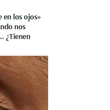
 en los ojos»
ando nos
o… ¿Tienen