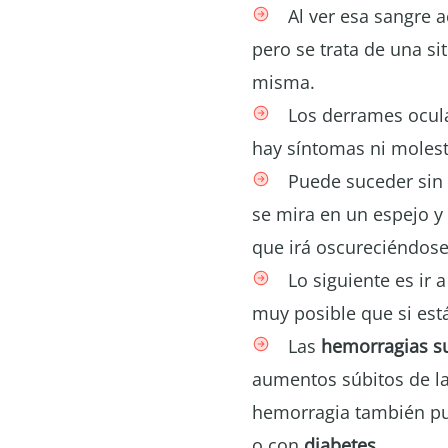
Al ver esa sangre 
pero se trata de una si
misma.
Los derrames ocula
hay síntomas ni molest
Puede suceder sin 
se mira en un espejo y
que irá oscureciéndose
Lo siguiente es ir 
muy posible que si está
Las
hemorragias su
aumentos súbitos de la
hemorragia también p
o con
diabetes.