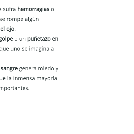
e sufra
hemorragias
o
 se rompe algún
el ojo
.
golpe
o un
puñetazo en
 que uno se imagina a
n
sangre
genera miedo y
que la inmensa mayoría
mportantes.