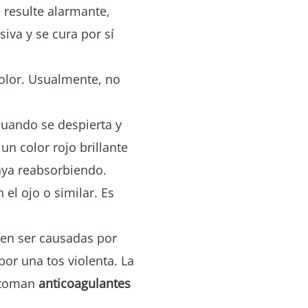
 resulte alarmante,
iva y se cura por sí
olor. Usualmente, no
cuando se despierta y
n color rojo brillante
aya reabsorbiendo.
el ojo o similar. Es
n ser causadas por
or una tos violenta. La
 toman
anticoagulantes