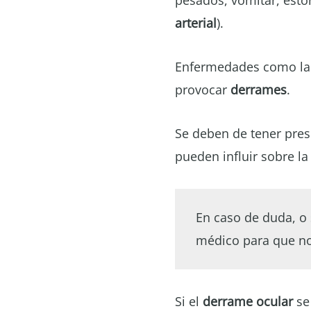
pesados, vomitar, esto
arterial
).
Enfermedades como l
provocar
derrames
.
Se deben de tener pre
pueden influir sobre l
En caso de duda, o 
médico para que no
Si el
derrame
ocular
se