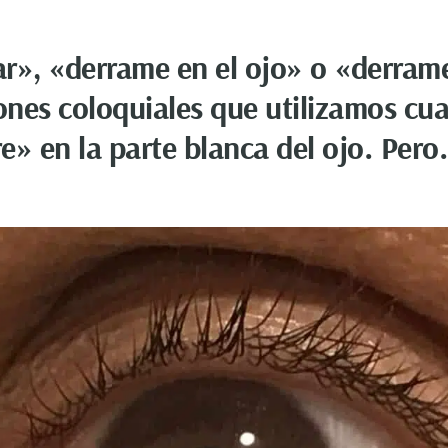
r», «derrame en el ojo» o «derrame
iones coloquiales que utilizamos cu
e» en la parte blanca del ojo. Per