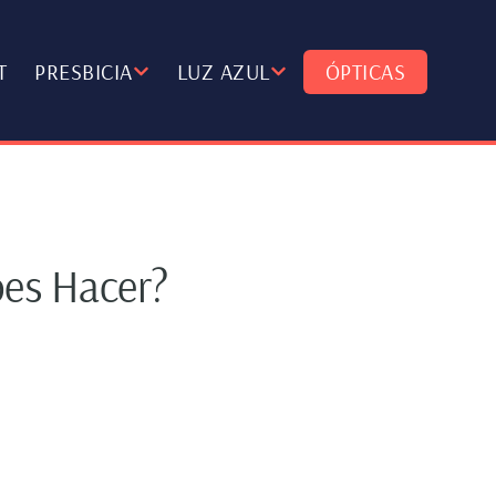
T
PRESBICIA
LUZ AZUL
ÓPTICAS
bes Hacer?