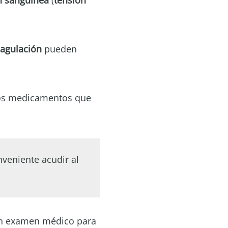
n sanguínea
(
tensión
agulación
pueden
nos medicamentos que
nveniente acudir al
 un examen médico para