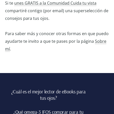
Si te
unes GRATIS a la Comunidad Cuida tu vista
compartiré contigo (por email) una superselección de
consejos para tus ojos.
Para saber más y conocer otras formas en que puedo
ayudarte te invito a que te pases por la página
Sobre
mí
.
Footer
¿Cuál es el mejor lector de eBooks para
tus ojos?
¿Qué omega-3 IFOS comprar para tu