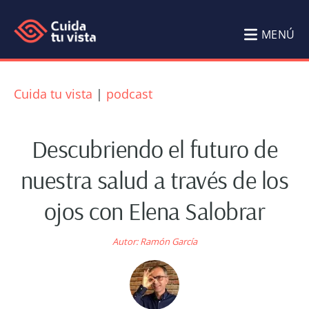
Saltar
Saltar
al
al
MENÚ
contenido
pie
Cuida
Blog
principal
de
tu
de
Cuida tu vista
|
podcast
página
Salud
vista
Visual
Descubriendo el futuro de
Cuida
nuestra salud a través de los
tu
ojos con Elena Salobrar
vista
por
Autor:
Ramón García
Ramón
García