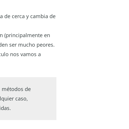
la de cerca y cambia de
n (principalmente en
eden ser mucho peores.
ículo nos vamos a
es métodos de
lquier caso,
idas.