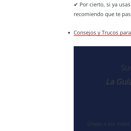
✔ Por cierto, si ya usa
recomiendo que te pases
Consejos y Trucos par
Su
La Guía
Únete a los miles