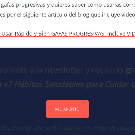
s gafas progresivas y quieres saber como usarlas cor
 por el siguiente artículo del blog que incluye video
a Usar Rápido y Bien GAFAS PROGRESIVAS. Incluye VI
scríbete a la newsletter y recibirás
gr
 «7 Hábitos Saludables para Cuidar t
ME APUNTO
 de personas que ya disfrutan de mis mejores consej