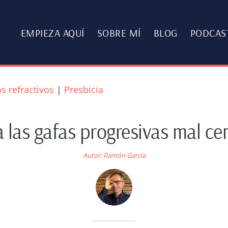
EMPIEZA AQUÍ
SOBRE MÍ
BLOG
PODCAS
s refractivos
|
Presbicia
a las gafas progresivas mal ce
Autor:
Ramón García