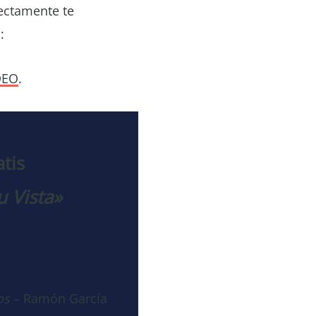
rectamente te
:
DEO
.
atis
u Vista»
os
– Ramón García