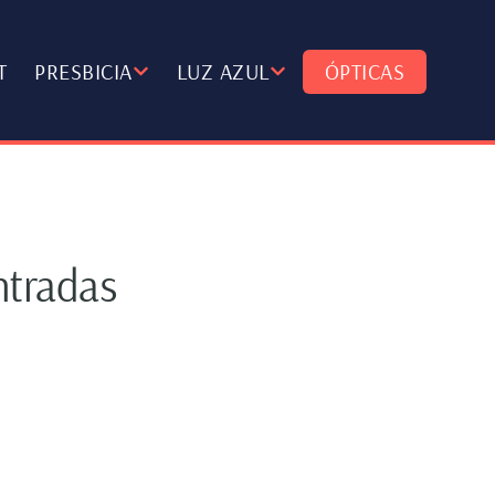
T
PRESBICIA
LUZ AZUL
ÓPTICAS
ntradas