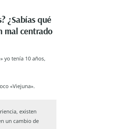
s? ¿Sabías qué
n mal centrado
» yo tenía 10 años,
poco «Viejuna».
iencia, existen
n un cambio de