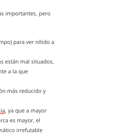
ás importantes, pero
mpo) para ver nítido a
vas están mal situados,
te a la que
ón más reducido y
ia
, ya que a mayor
erca es mayor, el
ático irrefutable