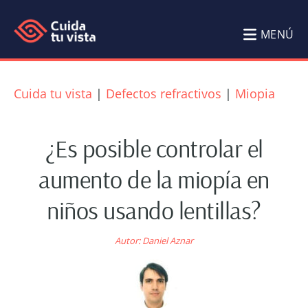
Saltar
Saltar
al
al
MENÚ
contenido
pie
Cuida
Blog
principal
de
tu
de
Cuida tu vista
|
Defectos refractivos
|
Miopia
página
Salud
vista
Visual
¿Es posible controlar el
Cuida
aumento de la miopía en
tu
niños usando lentillas?
vista
por
Autor:
Daniel Aznar
Ramón
García