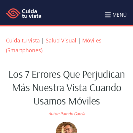
Saltar
Saltar
al
al
MENÚ
contenido
pie
Cuida
Blog
principal
de
tu
de
Cuida tu vista
|
Salud Visual
|
Móviles
página
Salud
vista
(Smartphones)
Visual
Cuida
Los 7 Errores Que Perjudican
tu
Más Nuestra Vista Cuando
vista
Usamos Móviles
por
Ramón
Autor:
Ramón García
García